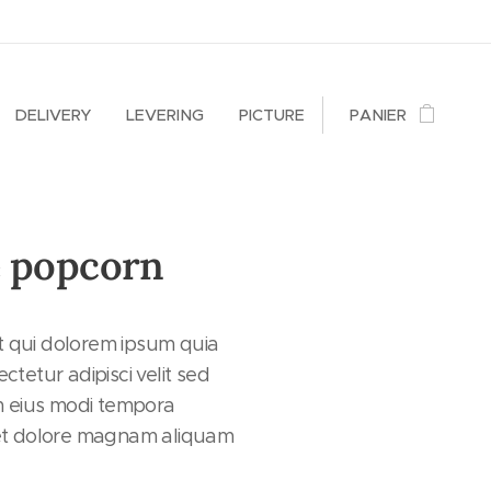
DELIVERY
LEVERING
PICTURE
PANIER
e popcorn
 qui dolorem ipsum quia
ctetur adipisci velit sed
 eius modi tempora
 et dolore magnam aliquam