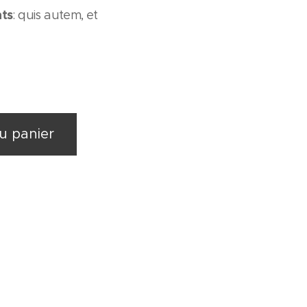
nts
: quis autem, et
u panier